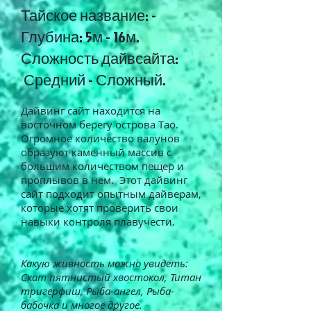
Тайское название: -
Глубина: 5м - 16м.
Сложность дайвсайта:
Средний - Сложный.
Дайвинг сайт находится на
восточном берегу острова Тао.
Огромное количество валунов
образуют каменный массив с
большим количеством пещер и
проплывов в нем. Этот дайвинг
сайт подходит опытным дайверам,
которые хотят проверить свои
навыки контроля плавучести.
Какую живность можно увидеть:
Скат пятнистый хвостокол, Титан
тригерфиш, Рыба-ангел, Рыба-
бабочка и многое другое.