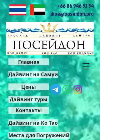
+66 86 946 52 54
dive@poseidon.pro
Главная
Дайвинг на Самуи
Цены
Дайвинг туры
Контакты
Дайвинг на Ко Тао
Места для Погружений