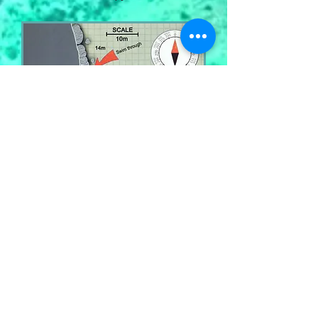
Тэги:
Д
айвинг сайт, Тайланд,
дайвинг С
амуи, дайвинг Т
ао,
дайвинг П
анган