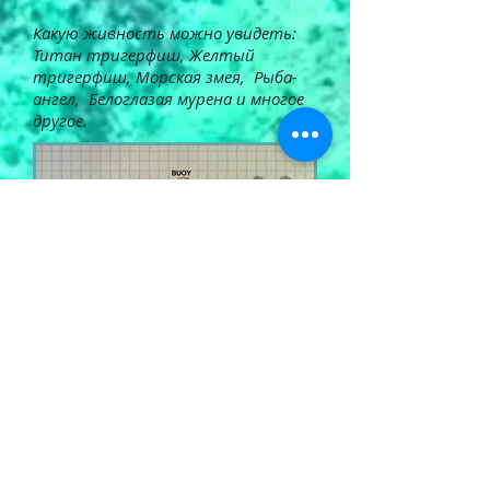
Какую живность можно увидеть:
Титан тригерфиш, Желтый
тригерфиш, Морская змея, Рыба-
ангел, Белоглазая мурена и многое
другое.