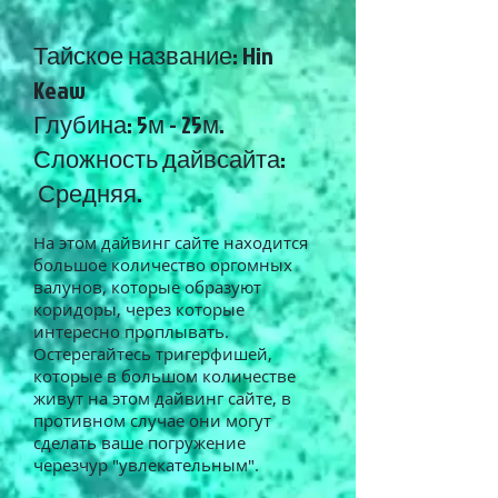
Тайское название: Hin
Keaw
Глубина: 5м - 25м.
Сложность дайвсайта:
Средняя.
На этом дайвинг сайте находится
большое количество оргомных
валунов, которые образуют
коридоры, через которые
интересно проплывать.
Остерегайтесь тригерфишей,
которые в большом количестве
живут на этом дайвинг сайте, в
противном случае они могут
сделать ваше погружение
черезчур "увлекательным".