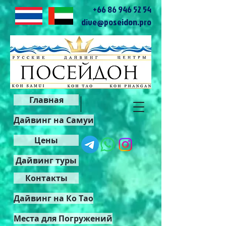
+66 86 946 52 54
dive@poseidon.pro
Главная
Дайвинг на Самуи
Цены
Дайвинг туры
Контакты
Дайвинг на Ко Тао
Места для Погружений